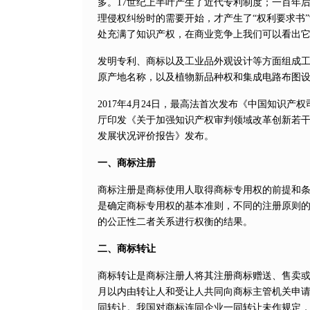
多。17世纪上半叶产生了近代专利制度；一百年
理侵权纠纷时的需要开始，才产生了“权利要求书
处充满了知识产权，在商业竞争上我们可以看出
发明专利、商标以及工业品外观设计等方面组成
原产地名称，以及植物新品种权和集成电路布图
2017年4月24日，最高法首次发布《中国知识产
厅印发《关于加强知识产权审判领域改革创新若干问
发展状况评价报告》发布。
一、商标注册
商标注册是商标使用人取得商标专用权的前提和
是确定商标专用权的基本准则，不同的注册原则
的公正性二者关系进行权衡的结果。
二、商标转让
商标转让是商标注册人将其注册商标赠送、售卖或
月以内由转让人和受让人共同向商标主管机关申
同转让。我国对商标连同企业一同转让未作规定