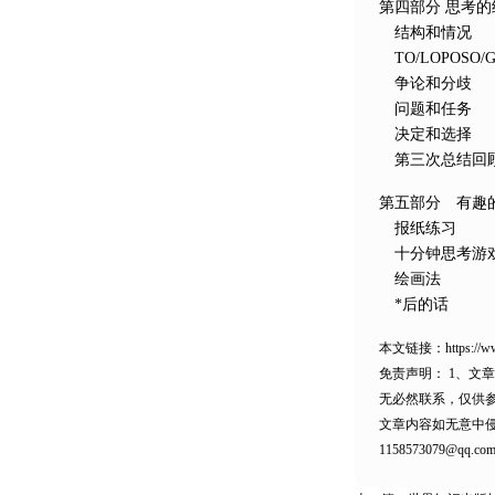
第四部分 思考
结构和情况
TO/LOPOSO/
争论和分歧
问题和任务
决定和选择
第三次总结回
第五部分 有趣
报纸练习
十分钟思考游
绘画法
*后的话
本文链接：
https://
免责声明：
1、文
无必然联系，仅供
文章内容如无意中
1158573079@qq.co