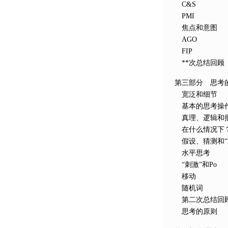
C&S
PMI
焦点和意图
AGO
FIP
**次总结回顾
第三部分 思考
宽泛和细节
基本的思考操
真理、逻辑和
在什么情况下
假设、猜测和“
水平思考
“刺激”和Po
移动
随机词
第二次总结回
思考的原则